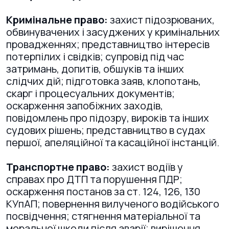
Кримінальне право:
захист підозрюваних,
обвинувачених і засуджених у кримінальних
провадженнях; представництво інтересів
потерпілих і свідків; супровід під час
затримань, допитів, обшуків та інших
слідчих дій; підготовка заяв, клопотань,
скарг і процесуальних документів;
оскарження запобіжних заходів,
повідомлень про підозру, вироків та інших
судових рішень; представництво в судах
першої, апеляційної та касаційної інстанцій.
Транспортне право:
захист водіїв у
справах про ДТП та порушення ПДР;
оскарження постанов за ст. 124, 126, 130
КУпАП; повернення вилученого водійського
посвідчення; стягнення матеріальної та
моральної шкоди після аварії; вирішення