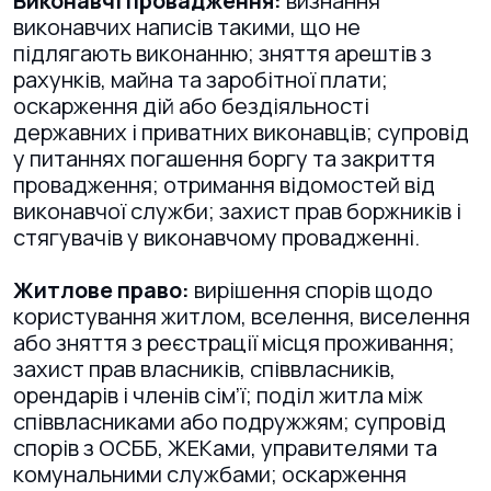
Виконавчі провадження:
визнання
виконавчих написів такими, що не
підлягають виконанню; зняття арештів з
рахунків, майна та заробітної плати;
оскарження дій або бездіяльності
державних і приватних виконавців; супровід
у питаннях погашення боргу та закриття
провадження; отримання відомостей від
виконавчої служби; захист прав боржників і
стягувачів у виконавчому провадженні.
Житлове право:
вирішення спорів щодо
користування житлом, вселення, виселення
або зняття з реєстрації місця проживання;
захист прав власників, співвласників,
орендарів і членів сім’ї; поділ житла між
співвласниками або подружжям; супровід
спорів з ОСББ, ЖЕКами, управителями та
комунальними службами; оскарження