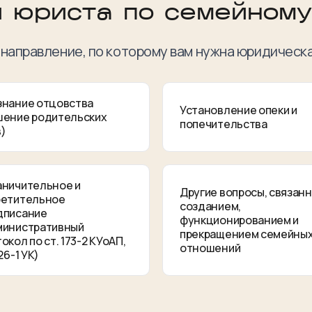
и юриста по семейному
направление, по которому вам нужна юридическ
знание отцовства
Установление опеки и
шение родительских
попечительства
в)
аничительное и
Другие вопросы, связанн
ретительное
созданием,
дписание
функционированием и
министративный
прекращением семейны
окол по ст. 173-2 КУоАП,
отношений
126-1 УК)