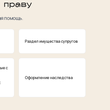
 праву
ая помощь.
Раздел имущества супругов
ые с
Оформление наследства
х