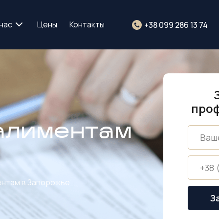
нас
Цены
Контакты
+38 099 286 13 74
про
алиментам
ентам в Запорожье
З