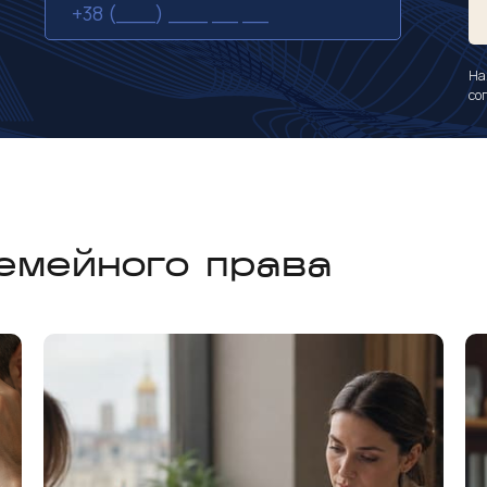
На
со
семейного права