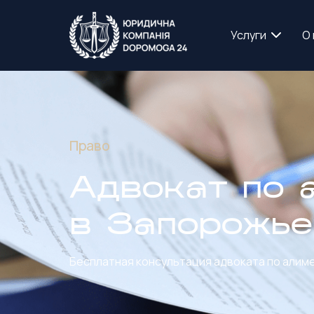
Услуги
О 
Право
Адвокат по 
в Запорожье
Бесплатная консультация адвоката по алим