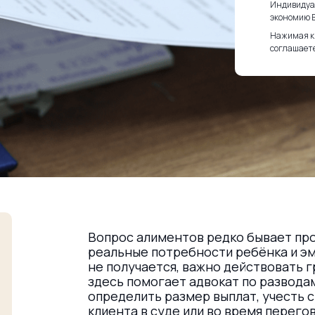
Индивидуа
экономию В
Нажимая кн
соглашаете
Вопрос алиментов редко бывает про
реальные потребности ребёнка и эм
не получается, важно действовать г
здесь помогает адвокат по разводам
определить размер выплат, учесть 
клиента в суде или во время перего