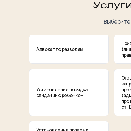
Услуг
Выберите 
При
Адвокат по разводам
(ли
пра
Огр
зап
Установление порядка
пре
свиданий с ребенком
(ад
прот
ст. 
Установление права на